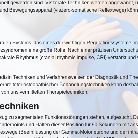
nell geworden sind. Viszerale Techniken werden angewandt, u
und Bewegungsapparat (viszero-somatische Reflexwege) kön
kralen Systems, das eines der wichtigen Regulationssysteme im 
erzsyndromen eine große Rolle. Nach einer präzisen Untersuch
sakrale Rhythmus (cranial rhythmic impulse, CRI) verstärkt und 
dizin Techniken und Verfahrensweisen der Diagnostik und Thera
 verbreiteter osteopathischer Behandlungstechniken kann deshal
 von uns vermittelten Therapietechniken.
Techniken
ezug zu segmentalen Funktionsstörungen stehen, aufgesucht. D
 Tenderpoints und Halten dieser Position für 90 Sekunden mit an
flexwege (Beeinflussung der Gamma-Motoneurone und der intra