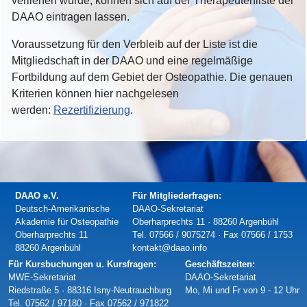
verliehen wurde, können sich auf der Therapeutenliste der
DAAO eintragen lassen.
Voraussetzung für den Verbleib auf der Liste ist die
Mitgliedschaft in der DAAO und eine regelmäßige
Fortbildung auf dem Gebiet der Osteopathie. Die genauen
Kriterien können hier nachgelesen
werden:
Rezertifizierung
.
DAAO e.V.
Für Mitgliederfragen:
Deutsch-Amerikanische
DAAO-Sekretariat
Akademie für Osteopathie
Oberharprechts 11 · 88260 Argenbühl
Oberharprechts 11
Tel. 07566 / 9075274 · Fax 07566 / 1753
88260 Argenbühl
kontakt@daao.info
Für Kursbuchungen u. Kursfragen:
Geschäftszeiten:
MWE-Sekretariat
DAAO-Sekretariat
Riedstraße 5 · 88316 Isny-Neutrauchburg
Mo, Mi und Fr von 9 - 12 Uhr
Tel. 07562 / 97180 · Fax 07562 / 971822